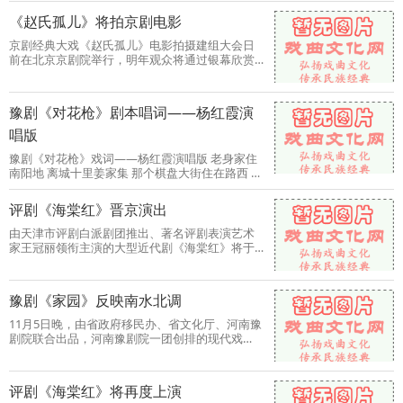
《赵氏孤儿》将拍京剧电影
京剧经典大戏《赵氏孤儿》电影拍摄建组大会日
前在北京京剧院举行，明年观众将通过银幕欣赏
到这部京剧电影。 北京市
​豫剧《对花枪》剧本唱词——杨红霞演
唱版
豫剧《对花枪》戏词——杨红霞演唱版 老身家住
南阳地 离城十里姜家集 那个棋盘大街住在路西 老
爹爹自幼爱武艺 老母亲
评剧《海棠红》晋京演出
由天津市评剧白派剧团推出、著名评剧表演艺术
家王冠丽领衔主演的大型近代剧《海棠红》将于
本月9日、10日分别在北京
豫剧《家园》反映南水北调
11月5日晚，由省政府移民办、省文化厅、河南豫
剧院联合出品，河南豫剧院一团创排的现代戏
《家园》在郑州香玉大舞台
评剧《海棠红》将再度上演