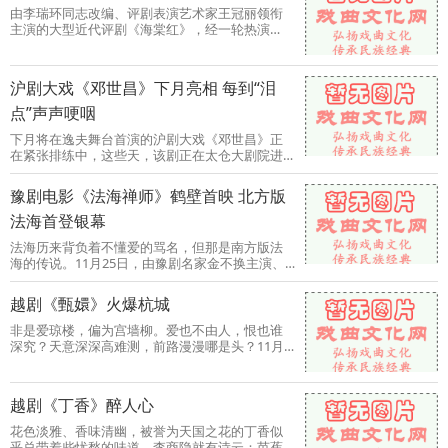
由李瑞环同志改编、评剧表演艺术家王冠丽领衔
主演的大型近代评剧《海棠红》，经一轮热演
后，广泛听取了各方面意见
沪剧大戏《邓世昌》下月亮相 每到“泪
点”声声哽咽
下月将在逸夫舞台首演的沪剧大戏《邓世昌》正
在紧张排练中，这些天，该剧正在太仓大剧院进
行为期四天的合成。上海
豫剧电影《法海禅师》鹤壁首映 北方版
法海首登银幕
法海历来背负着不懂爱的骂名，但那是南方版法
海的传说。11月25日，由豫剧名家金不换主演、
鹤壁市牛派艺术研究院演出
越剧《甄嬛》火爆杭城
非是爱琼楼，偏为宫墙柳。爱也不由人，恨也谁
深究？天意深深高难测，前路漫漫哪是头？11月
15日、16日晚，由上海越剧
越剧《丁香》醉人心
花色淡雅、香味清幽，被誉为天国之花的丁香似
乎总带着些忧愁的味道。李商隐就有诗云：芭蕉