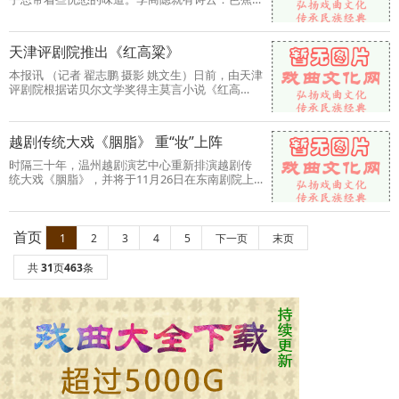
不展丁香结，同向春风各
天津评剧院推出《红高粱》
本报讯 （记者 翟志鹏 摄影 姚文生）日前，由天津
评剧院根据诺贝尔文学奖得主莫言小说《红高
粱》改编创作，中国戏剧
越剧传统大戏《胭脂》 重“妆”上阵
时隔三十年，温州越剧演艺中心重新排演越剧传
统大戏《胭脂》，并将于11月26日在东南剧院上
演，新一代越剧演员李宝盈
首页
1
2
3
4
5
下一页
末页
共
31
页
463
条