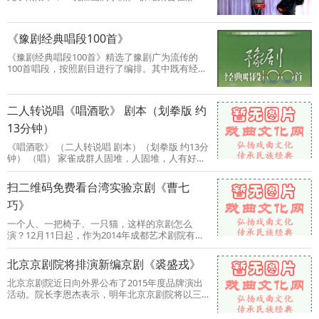
岗寨，保李渊登基在长安
《豫剧经典唱段100首》
《豫剧经典唱段100首》精选了豫剧广为流传的
100首唱段，按照剧目进行了编排。其中既有经典
的传统剧目《刘大哥讲话理
二人转说唱《唱酒歌》 剧本（划拳版 约
13分钟）
《唱酒歌》 （二人转说唱 剧本）（划拳版 约13分
钟） （唱） 家雀成群人固堆，人固堆，人有好事
心里美。 家雀成群人固
扫二维码免费看台湾实验京剧《曹七
巧》
一个人、一把椅子、一只猫，这样的京剧怎么
演？12月11日起，作为2014年成都艺术剧院有限
责任公司冬季戏剧展的参展剧目
北京京剧院将排演新编京剧《裘盛戎》
北京京剧院近日向外界公布了2015年度品牌演出
活动。院长李恩杰表示，明年北京京剧院将以三
大演出季、擂台邀请赛，以