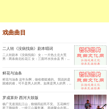
戏曲曲目
二人转《没病找病》剧本唱词
二人转剧本《没病找病》 女：一片热土北大荒
男：两条南北松花江 女：三面环水扶余县 男：四
季丰收鱼米香 女：五谷丰
鲜花与油条
鲜花与油条 这年头啊，做啥都挺难的。 我说的是
困难的难，可不是男人的男。如果是男人的男，
我刚才说的，做啥事都挺
罗成算卦 西河大鼓版
杨广无道混乱江山，狼烟四起民不安。 五花棒打
死了隋炀帝，一统江山属李渊。 群雄聚会在那瓦