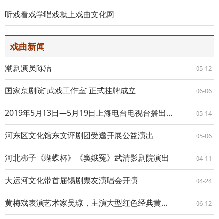
听戏看戏学唱戏就上戏曲文化网
戏曲新闻
潮剧演员陈洁
05-12
国家京剧院“武戏工作室”正式挂牌成立
06-06
2019年5月13日—5月19日上海电台电视台播出的部分沪剧节目预告
05-14
河东区文化馆东文评剧团受邀开展公益演出
05-06
河北梆子《蝴蝶杯》《窦娥冤》武清影剧院演出
04-11
大运河文化带首届锡剧票友演唱会开演
04-24
黄梅戏表演艺术家吴琼，主演大型红色经典黄梅戏《江姐》
06-12