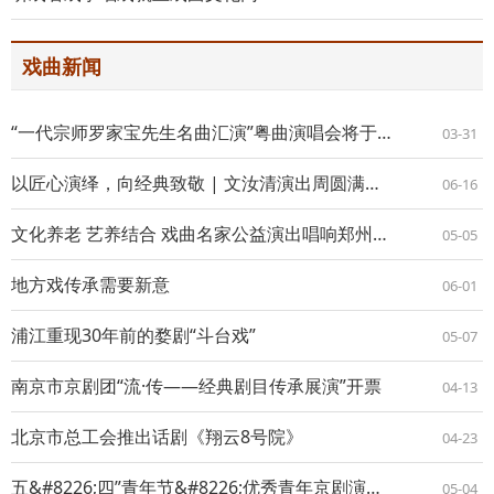
戏曲新闻
“一代宗师罗家宝先生名曲汇演”粤曲演唱会将于4月3日在香港沙田大会
03-31
以匠心演绎，向经典致敬 | 文汝清演出周圆满成功
06-16
文化养老 艺养结合 戏曲名家公益演出唱响郑州如意湖畔
05-05
地方戏传承需要新意
06-01
浦江重现30年前的婺剧“斗台戏”
05-07
南京市京剧团“流·传——经典剧目传承展演”开票
04-13
北京市总工会推出话剧《翔云8号院》
04-23
五&#8226;四”青年节&#8226;优秀青年京剧演员演唱会
05-04