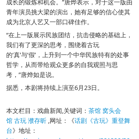
成长的锻炼和机会。”唐烨表示，对于这一版由
青年演员挑大梁的演出，她有足够的信心使其
成为北京人艺又一部口碑佳作。
“在上一版展示民族团结，抗击侵略的基础上，
我们有了更深的思考，围绕着古玩
的‘真’与‘假’，上升到一个中华民族特有的处事
哲学，从而带给观众更多的自我观照与思
考，”唐烨如是说。
据悉，本剧将持续上演至6月23日。
本文栏目：
戏曲新闻
,关键词：
茶馆
窝头会
馆
古玩
濮存昕
,网址：《
话剧《古玩》重登舞
台
》地址：